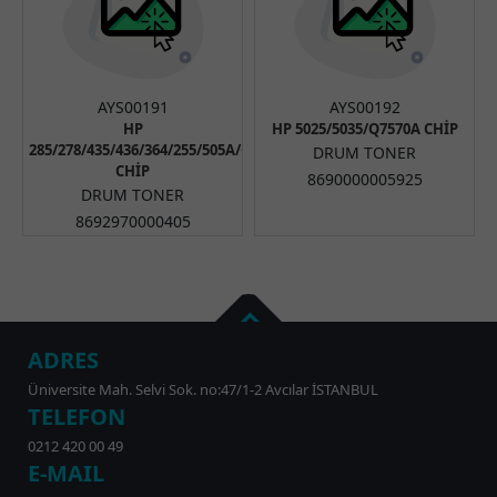
AYS00191
AYS00192
HP
HP 5025/5035/Q7570A CHİP
285/278/435/436/364/255/505A/CF280A
DRUM TONER
CHİP
8690000005925
DRUM TONER
8692970000405
ADRES
Üniversite Mah. Selvi Sok. no:47/1-2 Avcılar İSTANBUL
TELEFON
0212 420 00 49
E-MAIL