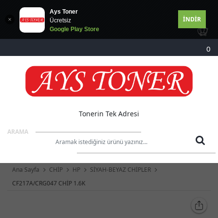
Ays Toner
İNDİR
Ücretsiz
Google Play Store
0
Tonerin Tek Adresi
ARAMA
Ana Sayfa
CHİP
HP
SİYAH-BEYAZ CHİPLER
CF217A/CRG047 CHİP 1.6K