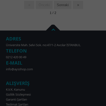
«
Önceki
Sonraki
»
1 / 2
ADRES
Üniversite Mah. Selvi Sok. no:47/1-2 Avcılar İSTANBUL
TELEFON
0212 420 00 49
E-MAIL
info@aysshop.com
ALIŞVERİŞ
K.V.K. Kanunu
Gizlilik Sözleşmesi
Garanti Şartları
Teslimat Şartları