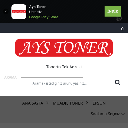
Ays Toner
İNDİR
Ücretsiz
Google Play Store
MARKALAR
0
DRUM TONER
STOK DURUMU
Sadece Stoktakiler
Tonerin Tek Adresi
ARAMA
ANA SAYFA
MUADİL TONER
EPSON