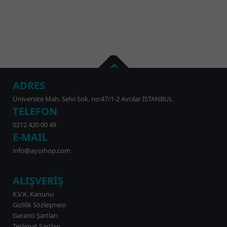
ADRES
Üniversite Mah. Selvi Sok. no:47/1-2 Avcılar İSTANBUL
TELEFON
0212 420 00 49
E-MAIL
info@aysshop.com
ALIŞVERİŞ
K.V.K. Kanunu
Gizlilik Sözleşmesi
Garanti Şartları
Teslimat Şartları