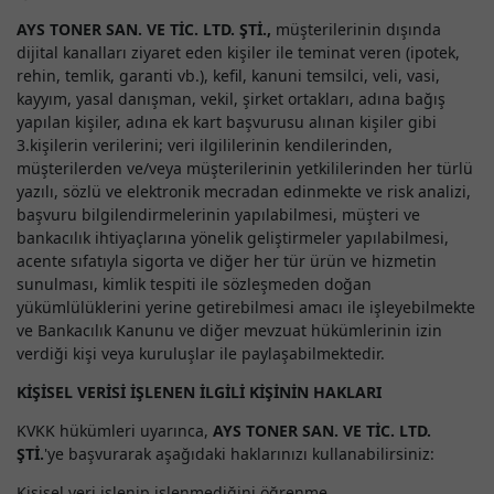
AYS TONER SAN. VE TİC. LTD. ŞTİ.,
müşterilerinin dışında
dijital kanalları ziyaret eden kişiler ile teminat veren (ipotek,
rehin, temlik, garanti vb.), kefil, kanuni temsilci, veli, vasi,
kayyım, yasal danışman, vekil, şirket ortakları, adına bağış
yapılan kişiler, adına ek kart başvurusu alınan kişiler gibi
3.kişilerin verilerini; veri ilgililerinin kendilerinden,
müşterilerden ve/veya müşterilerinin yetkililerinden her türlü
yazılı, sözlü ve elektronik mecradan edinmekte ve risk analizi,
başvuru bilgilendirmelerinin yapılabilmesi, müşteri ve
bankacılık ihtiyaçlarına yönelik geliştirmeler yapılabilmesi,
acente sıfatıyla sigorta ve diğer her tür ürün ve hizmetin
sunulması, kimlik tespiti ile sözleşmeden doğan
yükümlülüklerini yerine getirebilmesi amacı ile işleyebilmekte
ve Bankacılık Kanunu ve diğer mevzuat hükümlerinin izin
verdiği kişi veya kuruluşlar ile paylaşabilmektedir.
KİŞİSEL VERİSİ İŞLENEN İLGİLİ KİŞİNİN HAKLARI
KVKK hükümleri uyarınca,
AYS TONER SAN. VE TİC. LTD.
ŞTİ.
'ye başvurarak aşağıdaki haklarınızı kullanabilirsiniz:
Kişisel veri işlenip işlenmediğini öğrenme,