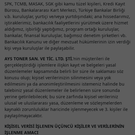
SPK, TCMB, MASAK, SGK gibi kamu tüzel kişileri, Kredi Kayıt
Bürosu, Bankalararası Kart Merkezi, Türkiye Bankalar Birliği
v.b. kuruluşlar, yurtiçi ve/veya yurtdışındaki; ana hissedarımız,
iştiraklerimiz, bankacılık faaliyetlerini yürütmek üzere hizmet
aldığımız, işbirliği yaptığımız, program ortağı kuruluşlar,
bankalar, finansal kuruluşlar, bağımsız denetim şirketleri vb.
Bankacılık Kanunu ve diğer mevzuat hükümlerinin izin verdiği
kişi veya kuruluşlar ile paylaşabilir.
AYS TONER SAN. VE TİC. LTD. ŞTİ.
’nin müşterileri ile
gerçekleştirdiği işlemlere ilişkin kayıt ve belgeleri yasal
düzenlemeler kapsamında belirli bir süre ile saklaması söz
konusu olup; kişisel verilerinizin silinmesini veya yok
edilmesini ya da anonimleştirilmesini istemeniz halinde bu
talebiniz yasal düzenlemeler ile belirlenen süre sonunda
yerine getirilebilecek; bu süre zarfında kişisel verileriniz
ulusal ve uluslararası yasa, düzenleme ve sözleşmelerden
kaynaklı zorunluluklar haricinde işlenmeyecek ve 3. kişiler ile
paylaşılmayacaktır.
KİŞİSEL VERİSİ İŞLENEN ÜÇÜNCÜ KİŞİLER VE VERİLERİNİN
İŞLENME AMACI