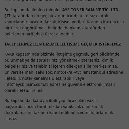
Bu kapsamda iletilen talepler
AYS TONER SAN. VE TİC. LTD.
ŞTİ.
tarafından en geç otuz gün içinde ücretsiz olarak
sonuçlandırılacaktır. Ancak, Kişisel Verileri Koruma Kurulu’nca
bir ücret öngörülmesi halinde, bankamız tarafından
belirlenen tarifedeki ücret alınabilir.
TALEPLERİNİZ İÇİN BİZİMLE İLETİŞİME GEÇMEK İSTERSENİZ
KVKK kapsamında bizimle iletişime geçmek, geri bildirimde
bulunmak ya da sorularınızı yöneltmek isterseniz, kimlik
belgeleriniz ve talebinizi içeren dilekçeniz ile merkezimize,
üniversite mah. selvi sok. nmo:47/a -Avcılar İstanbul adresine
iletebilir, noter kanalıyla ulaştırabilir veya
info@aysbilisim.com.tr adresine güvenli elektronik imzalı
olarak iletebilirsiniz.
Bu kapsamda, konuyla ilgili yapılacak olan yazılı
başvurularınızın tarafımızdan yapılacak olan kimlik
doğrulamasını takiben kabul edilebileceğini hatırlatmak
isteriz.