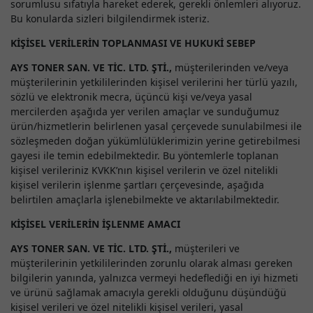
sorumlusu sıfatıyla hareket ederek, gerekli önlemleri alıyoruz.
Bu konularda sizleri bilgilendirmek isteriz.
KİŞİSEL VERİLERİN TOPLANMASI VE HUKUKİ SEBEP
AYS TONER SAN. VE TİC. LTD. ŞTİ.,
müşterilerinden ve/veya
müşterilerinin yetkililerinden kişisel verilerini her türlü yazılı,
sözlü ve elektronik mecra, üçüncü kişi ve/veya yasal
mercilerden aşağıda yer verilen amaçlar ve sunduğumuz
ürün/hizmetlerin belirlenen yasal çerçevede sunulabilmesi ile
sözleşmeden doğan yükümlülüklerimizin yerine getirebilmesi
gayesi ile temin edebilmektedir. Bu yöntemlerle toplanan
kişisel verileriniz KVKK’nın kişisel verilerin ve özel nitelikli
kişisel verilerin işlenme şartları çerçevesinde, aşağıda
belirtilen amaçlarla işlenebilmekte ve aktarılabilmektedir.
KİŞİSEL VERİLERİN İŞLENME AMACI
AYS TONER SAN. VE TİC. LTD. ŞTİ.,
müşterileri ve
müşterilerinin yetkililerinden zorunlu olarak alması gereken
bilgilerin yanında, yalnızca vermeyi hedeflediği en iyi hizmeti
ve ürünü sağlamak amacıyla gerekli olduğunu düşündüğü
kişisel verileri ve özel nitelikli kişisel verileri, yasal