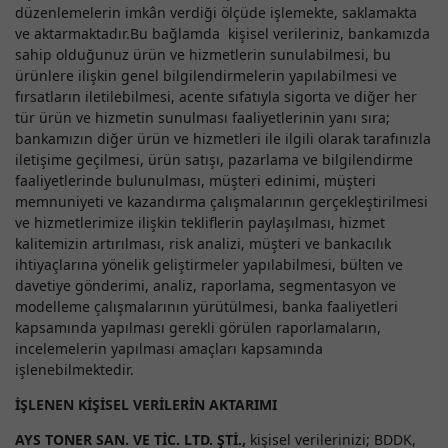
düzenlemelerin imkân verdiği ölçüde işlemekte, saklamakta
ve aktarmaktadır.Bu bağlamda kişisel verileriniz, bankamızda
sahip olduğunuz ürün ve hizmetlerin sunulabilmesi, bu
ürünlere ilişkin genel bilgilendirmelerin yapılabilmesi ve
fırsatların iletilebilmesi, acente sıfatıyla sigorta ve diğer her
tür ürün ve hizmetin sunulması faaliyetlerinin yanı sıra;
bankamızın diğer ürün ve hizmetleri ile ilgili olarak tarafınızla
iletişime geçilmesi, ürün satışı, pazarlama ve bilgilendirme
faaliyetlerinde bulunulması, müşteri edinimi, müşteri
memnuniyeti ve kazandırma çalışmalarının gerçekleştirilmesi
ve hizmetlerimize ilişkin tekliflerin paylaşılması, hizmet
kalitemizin artırılması, risk analizi, müşteri ve bankacılık
ihtiyaçlarına yönelik geliştirmeler yapılabilmesi, bülten ve
davetiye gönderimi, analiz, raporlama, segmentasyon ve
modelleme çalışmalarının yürütülmesi, banka faaliyetleri
kapsamında yapılması gerekli görülen raporlamaların,
incelemelerin yapılması amaçları kapsamında
işlenebilmektedir.
İŞLENEN KİŞİSEL VERİLERİN AKTARIMI
AYS TONER SAN. VE TİC. LTD. ŞTİ.,
kişisel verilerinizi; BDDK,