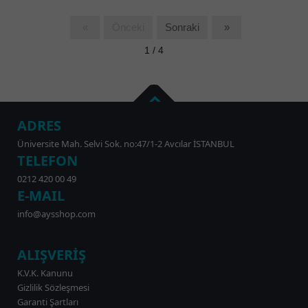
«
Önceki
Sonraki
»
1 / 4
ADRES
Üniversite Mah. Selvi Sok. no:47/1-2 Avcılar İSTANBUL
TELEFON
0212 420 00 49
E-MAIL
info@aysshop.com
ALIŞVERİŞ
K.V.K. Kanunu
Gizlilik Sözleşmesi
Garanti Şartları