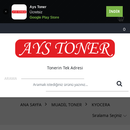
Ays Toner
İNDİR
Ücretsiz
Google Play Store
MARKALAR
0
DRUM TONER
STOK DURUMU
Sadece Stoktakiler
Tonerin Tek Adresi
ARAMA
ANA SAYFA
MUADİL TONER
KYOCERA