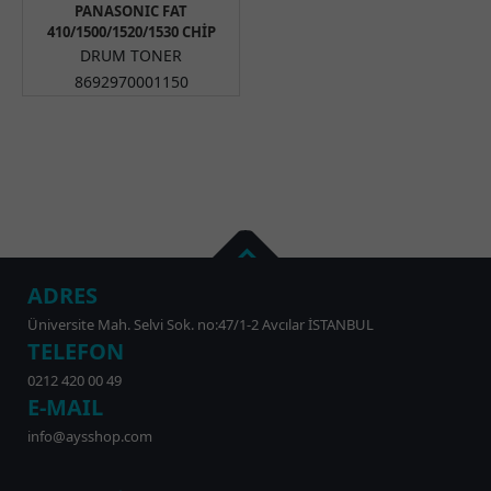
PANASONIC FAT
410/1500/1520/1530 CHİP
DRUM TONER
8692970001150
ADRES
Üniversite Mah. Selvi Sok. no:47/1-2 Avcılar İSTANBUL
TELEFON
0212 420 00 49
E-MAIL
info@aysshop.com