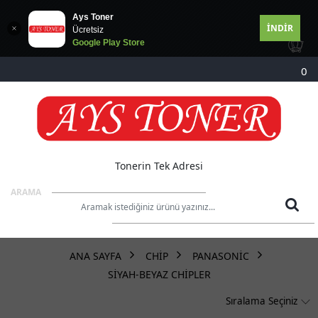
Ays Toner
İNDİR
Ücretsiz
Google Play Store
MARKALAR
0
DRUM TONER
STOK DURUMU
Sadece Stoktakiler
Tonerin Tek Adresi
ARAMA
ANA SAYFA
CHİP
PANASONİC
SİYAH-BEYAZ CHİPLER